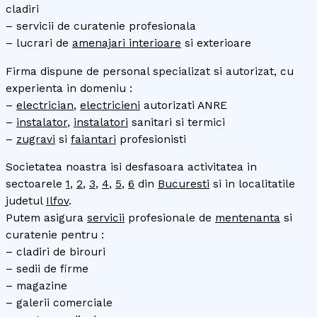
cladiri
– servicii de curatenie profesionala
– lucrari de
amenajari interioare
si exterioare
Firma dispune de personal specializat si autorizat, cu
experienta in domeniu :
–
electrician
,
electricieni
autorizati ANRE
–
instalator
,
instalatori
sanitari si termici
–
zugravi
si
faiantari
profesionisti
Societatea noastra isi desfasoara activitatea in
sectoarele
1
,
2
,
3
,
4
,
5
,
6
din
Bucuresti
si in localitatile
judetul
Ilfov
.
Putem asigura
servicii
profesionale de
mentenanta
si
curatenie pentru :
– cladiri de birouri
– sedii de firme
– magazine
– galerii comerciale