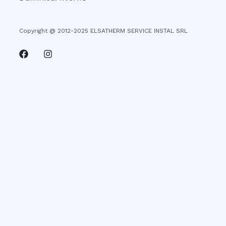
Copyright @ 2012-2025 ELSATHERM SERVICE INSTAL SRL
Acest website foloseste cookie-uri. În cazul în care
alegeți să continuați să utilizați website-ul nostru,
sunteți de acord cu utilizarea modulelor noastre cookie.
Accept
Închide