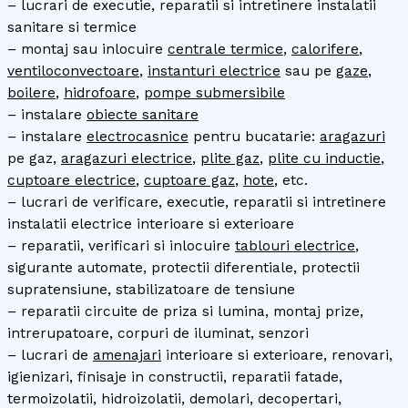
– lucrari de executie, reparatii si intretinere instalatii
sanitare si termice
– montaj sau inlocuire
centrale termice
,
calorifere
,
ventiloconvectoare
,
instanturi electrice
sau pe
gaze
,
boilere
,
hidrofoare
,
pompe submersibile
– instalare
obiecte sanitare
– instalare
electrocasnice
pentru bucatarie:
aragazuri
pe gaz,
aragazuri electrice
,
plite gaz
,
plite cu inductie
,
cuptoare electrice
,
cuptoare gaz
,
hote
, etc.
– lucrari de verificare, executie, reparatii si intretinere
instalatii electrice interioare si exterioare
– reparatii, verificari si inlocuire
tablouri electrice
,
sigurante automate, protectii diferentiale, protectii
supratensiune, stabilizatoare de tensiune
– reparatii circuite de priza si lumina, montaj prize,
intrerupatoare, corpuri de iluminat, senzori
– lucrari de
amenajari
interioare si exterioare, renovari,
igienizari, finisaje in constructii, reparatii fatade,
termoizolatii, hidroizolatii, demolari, decopertari,