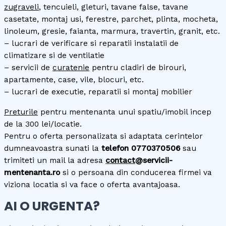
zugraveli
, tencuieli, gleturi, tavane false, tavane
casetate, montaj usi, ferestre, parchet, plinta, mocheta,
linoleum, gresie, faianta, marmura, travertin, granit, etc.
– lucrari de verificare si reparatii instalatii de
climatizare si de ventilatie
– servicii de
curatenie
pentru cladiri de birouri,
apartamente, case, vile, blocuri, etc.
– lucrari de executie, reparatii si montaj mobilier
Preturile
pentru mentenanta unui spatiu/imobil incep
de la 300 lei/locatie.
Pentru o oferta personalizata si adaptata cerintelor
dumneavoastra sunati la
telefon
0770370506
sau
trimiteti un mail la adresa
contact
@servicii-
mentenanta.ro
si o persoana din conducerea firmei va
viziona locatia si va face o oferta avantajoasa.
AI O URGENTA?